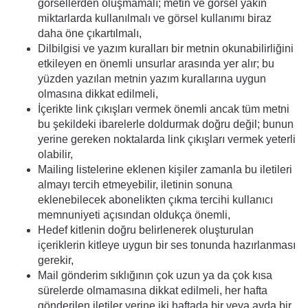
görsellerden oluşmamalı; metin ve görsel yakın
miktarlarda kullanılmalı ve görsel kullanımı biraz
daha öne çıkartılmalı,
Dilbilgisi ve yazım kuralları bir metnin okunabilirliğini
etkileyen en önemli unsurlar arasında yer alır; bu
yüzden yazılan metnin yazım kurallarına uygun
olmasına dikkat edilmeli,
İçerikte link çıkışları vermek önemli ancak tüm metni
bu şekildeki ibarelerle doldurmak doğru değil; bunun
yerine gereken noktalarda link çıkışları vermek yeterli
olabilir,
Mailing listelerine eklenen kişiler zamanla bu iletileri
almayı tercih etmeyebilir, iletinin sonuna
eklenebilecek abonelikten çıkma tercihi kullanıcı
memnuniyeti açısından oldukça önemli,
Hedef kitlenin doğru belirlenerek oluşturulan
içeriklerin kitleye uygun bir ses tonunda hazırlanması
gerekir,
Mail gönderim sıklığının çok uzun ya da çok kısa
sürelerde olmamasına dikkat edilmeli, her hafta
gönderilen iletiler yerine iki haftada bir veya ayda bir